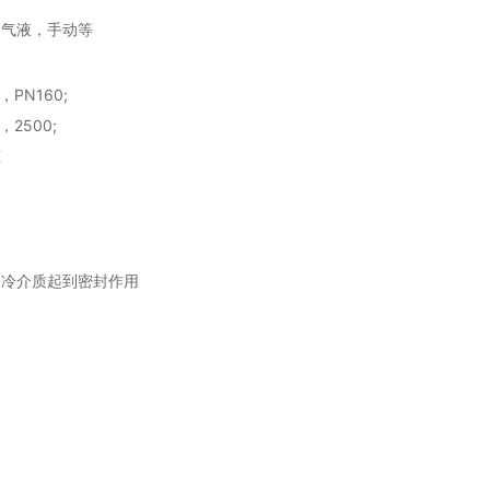
，气液，手动等
，PN160;
，2500;
K
深冷介质起到密封作用