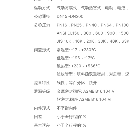
驱动方式
气动薄膜式，气动活塞式，电动，电液
公称通径
DN15~DN200
公称压力
PN16，PN25，PN40，PN64，PN100
ANSI CL150，300，600，900，1500
JIS 10K，16K，20K，30K，40K，63
阀盖形式
常温型: -17～+230℃
低温型: -196～-17℃
散热型: +230～+566℃
波纹管型：填料函双重密封，对剧毒、
流量特性
线性，等百分比，快开
泄漏等级
金属密封阀座: ASME B16.104 V
软密封:阀座 ASME B16.104 VI
内件形式
不平衡内件
回差
小于全行程的1%
基本误差
小于全行程的1%